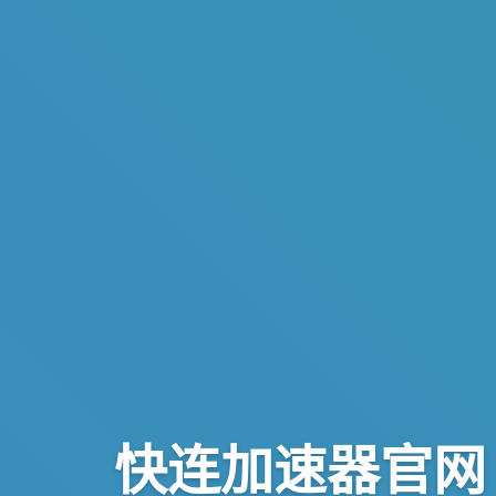
快连加速器官网 