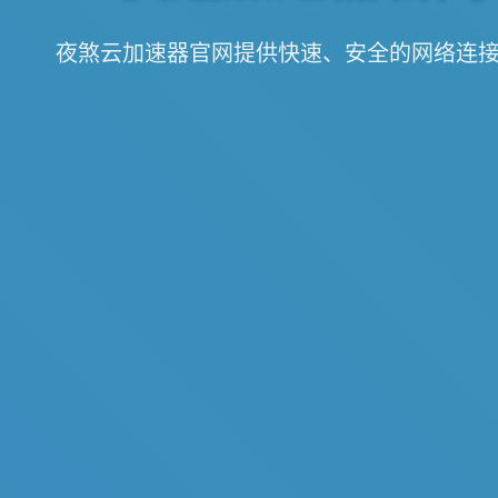
夜煞云加速器官网提供快速、安全的网络连